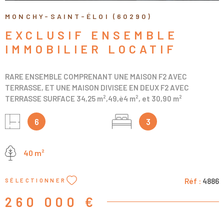
MONCHY-SAINT-ÉLOI (60290)
EXCLUSIF ENSEMBLE
IMMOBILIER LOCATIF
RARE ENSEMBLE COMPRENANT UNE MAISON F2 AVEC
TERRASSE, ET UNE MAISON DIVISEE EN DEUX F2 AVEC
TERRASSE SURFACE 34,25 m²,49,è4 m², et 30,90 m²
CHAUFFAGE ELECTRIQUE, DPE D ET E, LOUER 1850 EUROS UN
SERA VIDE POUR LA VENTE PRODUIT RARE PAS DE CHARGES
6
3
40 m²
Réf :
4886
SÉLECTIONNER
260 000 €