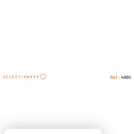
3
2
1
200 m²
Réf :
4880
SÉLECTIONNER