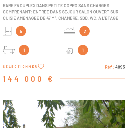
RARE F5 DUPLEX DANS PETITE COPRO SANS CHARGES
COMPRENANT: ENTREE DANS SEJOUR SALON OUVERT SUR
CUISIE AMENAGEE DE 47 M², CHAMBRE, SDB, WC, A L'ETAGE
DEUX CHAMBRES EN ENFILADES, SDE, WC, CC GAZ DE VILLE,
PLACE DE PARKING, PRODUIT AVEC UN CHARME FOU A VOIR
5
2
VITE
1
1
Réf :
4893
SÉLECTIONNER
144 000 €