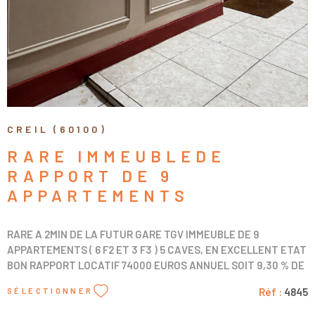
CREIL (60100)
RARE IMMEUBLEDE
RAPPORT DE 9
APPARTEMENTS
RARE A 2MIN DE LA FUTUR GARE TGV IMMEUBLE DE 9
APPARTEMENTS ( 6 F2 ET 3 F3 ) 5 CAVES, EN EXCELLENT ETAT
BON RAPPORT LOCATIF 74000 EUROS ANNUEL SOIT 9,30 % DE
RENTABILITE ETAT DESCRIPTIF DE COPROPRIETE AVEC
Réf :
4845
SÉLECTIONNER
DECOUPAGE DES LOTS EXISTANT, AFFAIRE RARE A VOIR