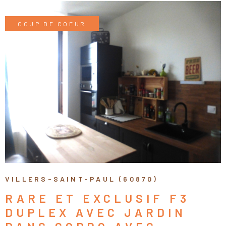
CONTACT
Pièces
RECHERCHER
COUP DE COEUR
PIÈCES
CALCULEZ VO
MENSUALITÉS
RÉFÉRENCE
CRITÈRES SUPPLÉMENTAIRES
VOIR LE BIEN
Piscine
Parking
Terrasse
VILLERS-SAINT-PAUL (60870)
RARE ET EXCLUSIF F3
DUPLEX AVEC JARDIN