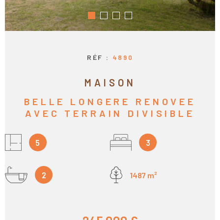
RECHERCHER
CONTACT
CALCULEZ VO
MENSUALITÉS
RÉF :
4890
MAISON
BELLE LONGERE RENOVEE
AVEC TERRAIN DIVISIBLE
5
3
2
1487 m²