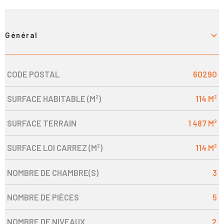
Général
CODE POSTAL
60290
Caractérisque
Valeurs
SURFACE HABITABLE (M²)
114 M²
SURFACE TERRAIN
1 487 M²
SURFACE LOI CARREZ (M²)
114 M²
NOMBRE DE CHAMBRE(S)
3
NOMBRE DE PIÈCES
5
NOMBRE DE NIVEAUX
2