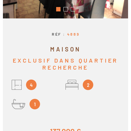
RECHERCHER
CONTACT
CALCULEZ VO
MENSUALITÉS
RÉF :
4889
MAISON
EXCLUSIF DANS QUARTIER
RECHERCHE
4
2
1