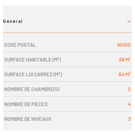
Général
CODE POSTAL
60100
Caractérisque
Valeurs
SURFACE HABITABLE (M²)
68 M²
SURFACE LOI CARREZ (M²)
64 M²
NOMBRE DE CHAMBRE(S)
2
NOMBRE DE PIÈCES
4
NOMBRE DE NIVEAUX
3