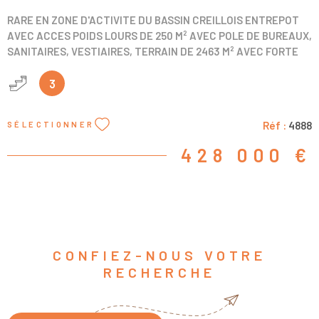
RARE EN ZONE D'ACTIVITE DU BASSIN CREILLOIS ENTREPOT
AVEC ACCES POIDS LOURS DE 250 M² AVEC POLE DE BUREAUX,
SANITAIRES, VESTIAIRES, TERRAIN DE 2463 M² AVEC FORTE
POSSIBILITE DE RECONSTRUCTION DE BATIMENTS, OU
AUTRES ENTIEREMENT CLOS, EDF, EAU, TAE SUR PLACE
3
AFFAIRE RARE A VOIR VITE
Réf :
4888
SÉLECTIONNER
428 000 €
CONFIEZ-NOUS VOTRE
RECHERCHE