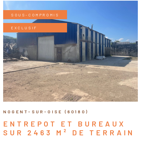
CONTACT
Pièces
RECHERCHER
SOUS-COMPROMIS
PIÈCES
CALCULEZ VO
MENSUALITÉS
EXCLUSIF
RÉFÉRENCE
CRITÈRES SUPPLÉMENTAIRES
VOIR LE BIEN
Piscine
Parking
Terrasse
NOGENT-SUR-OISE (60180)
ENTREPOT ET BUREAUX
SUR 2463 M² DE TERRAIN