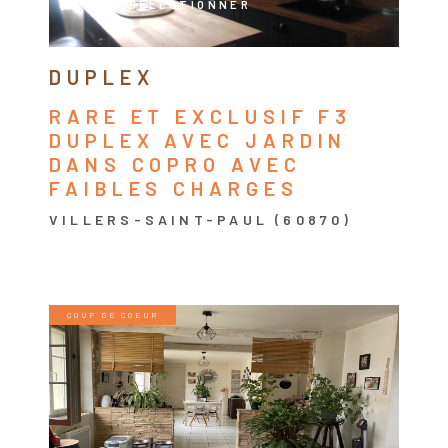
SÉLECTIONNER
DUPLEX
RARE ET EXCLUSIF F3
DUPLEX AVEC JARDIN
DANS COPRO AVEC
FAIBLES CHARGES
VILLERS-SAINT-PAUL (60870)
COUP DE COEUR
VOIR LE BIEN