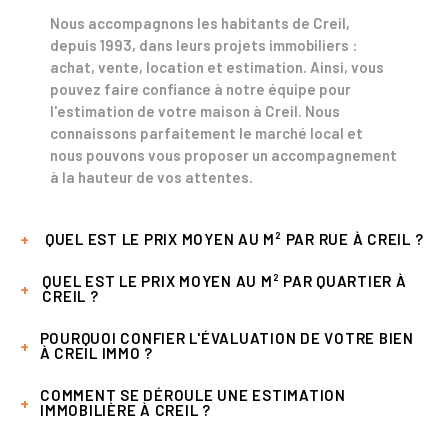
Nous accompagnons les habitants de Creil,
depuis 1993, dans leurs projets immobiliers :
achat, vente, location et estimation. Ainsi, vous
pouvez faire confiance à notre équipe pour
l'
estimation de votre maison à Creil
. Nous
connaissons parfaitement le marché local et
nous pouvons vous proposer un accompagnement
à la hauteur de vos attentes.
QUEL EST LE PRIX MOYEN AU M² PAR RUE À CREIL ?
QUEL EST LE PRIX MOYEN AU M² PAR QUARTIER À
L’
estimation immobilière à Creil
vous permet de
CREIL ?
connaître la valeur réelle de votre maison ou
appartement. Cette information peut servir de
POURQUOI CONFIER L'ÉVALUATION DE VOTRE BIEN
Faire estimer son bien à Creil
par notre agence
référence pour vendre votre propriété
À CREIL IMMO ?
est un excellent moyen pour avancer rapidement
immobilière au juste prix.
dans votre projet. Nous effectuons des analyses
COMMENT SE DÉROULE UNE ESTIMATION
Faites-nous confiance pour une estimation
rapides et minutieuses du
marché de l'immobilier
IMMOBILIÈRE À CREIL ?
Outre ce précieux renseignement, notre analyse
immobilière à Creil. Nous disposons d’une équipe
à Creil
.
vous permet de découvrir en même temps les prix
expérimentée et fiable. Tous les dossiers sont