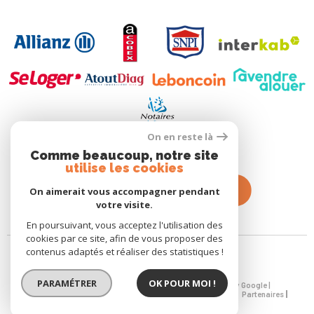
On en reste là
Comme beaucoup, notre site
utilise les cookies
On aimerait vous accompagner pendant
votre visite.
En poursuivant, vous acceptez l'utilisation des
cookies par ce site, afin de vous proposer des
contenus adaptés et réaliser des statistiques !
PARAMÉTRER
OK POUR MOI !
© 2026 | Tous droits réservés | Traduction powered by Google |
Nos Honoraires
Plan Du Site
Mentions Légales
Admin
Partenaires
Politique RGPD
Cookies