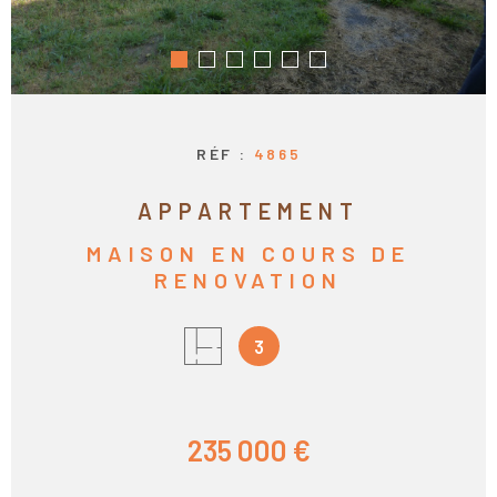
RECHERCHER
CONTACT
CALCULEZ VO
MENSUALITÉS
RÉF :
4865
APPARTEMENT
MAISON EN COURS DE
RENOVATION
3
235 000 €