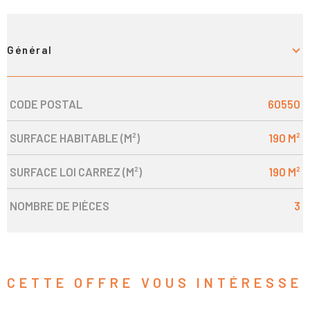
Général
CODE POSTAL
60550
Caractérisque
Valeurs
SURFACE HABITABLE (M²)
190 M²
SURFACE LOI CARREZ (M²)
190 M²
NOMBRE DE PIÈCES
3
CETTE OFFRE
VOUS INTÉRESSE