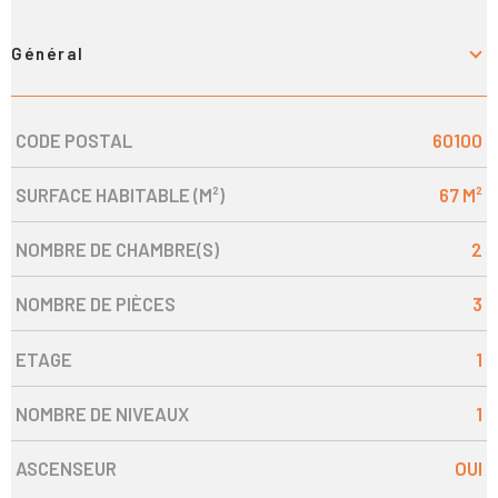
Général
CODE POSTAL
60100
Caractérisque
Valeurs
SURFACE HABITABLE (M²)
67 M²
NOMBRE DE CHAMBRE(S)
2
NOMBRE DE PIÈCES
3
ETAGE
1
NOMBRE DE NIVEAUX
1
ASCENSEUR
OUI