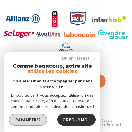
On en reste là
Comme beaucoup, notre site
utilise les cookies
On aimerait vous accompagner pendant
votre visite.
En poursuivant, vous acceptez l'utilisation des
cookies par ce site, afin de vous proposer des
contenus adaptés et réaliser des statistiques !
PARAMÉTRER
OK POUR MOI !
© 2026 | Tous droits réservés | Traduction powered by Google |
Nos Honoraires
Plan Du Site
Mentions Légales
Admin
Partenaires
Politique RGPD
Cookies